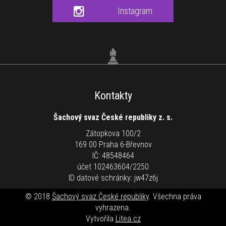
Instagram
Kontakty
Šachový svaz České republiky z. s.
Zátopkova 100/2
169 00 Praha 6-Břevnov
IČ: 48548464
účet 102463604/2250
ID datové schránky: jw47z6j
© 2018
Šachový svaz České republiky
. Všechna práva
vyhrazena.
Vytvořila
Litea.cz