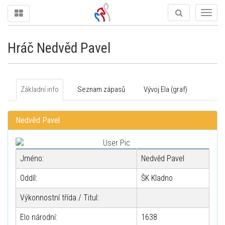
Togg
navig
Hráč Nedvěd Pavel
Základní info
Seznam zápasů
Vývoj Ela (graf)
Nedvěd Pavel
Jméno:
Nedvěd Pavel
Oddíl:
ŠK Kladno
Výkonnostní třída / Titul:
Elo národní:
1638