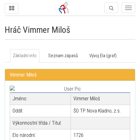
Togg
navig
Hráč Vimmer Miloš
Základní info
Seznam zápasů
Vývoj Ela (graf)
Vimmer Miloš
Jméno:
Vimmer Miloš
Oddíl:
ŠO TP Nova Kladno, z.s.
Výkonnostní třída / Titul:
Elo národní:
1726