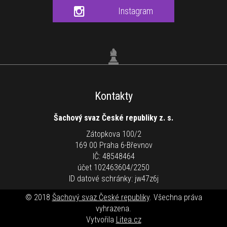
Instagram
Kontakty
Šachový svaz České republiky z. s.
Zátopkova 100/2
169 00 Praha 6-Břevnov
IČ: 48548464
účet 102463604/2250
ID datové schránky: jw47z6j
© 2018
Šachový svaz České republiky
. Všechna práva
vyhrazena.
Vytvořila
Litea.cz