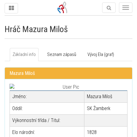
Togg
navig
Hráč Mazura Miloš
Základní info
Seznam zápasů
Vývoj Ela (graf)
Mazura Miloš
Jméno:
Mazura Miloš
Oddíl:
SK Žamberk
Výkonnostní třída / Titul:
Elo národní:
1828