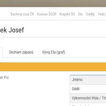
Šachový svaz ČR
Komise ŠSČR
Krajské ŠS
Elo
Oddíly
Hráči
ek Josef
o
Seznam zápasů
Vývoj Ela (graf)
Jméno:
Oddíl:
Výkonnostní třída / Tit