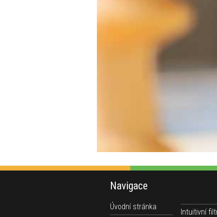
Navigace
Úvodní stránka
Intuitivní filt