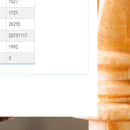
1527
1721
26255
23731117
1992
3