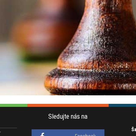
Sledujte nás na
Ša
r