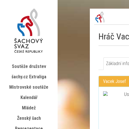
Hráč Vac
Základní inf
Soutěže družstev
šachy.cz Extraliga
Vacek Josef
Mistrovské soutěže
Kalendář
Mládež
Ženský šach
Reprezentace