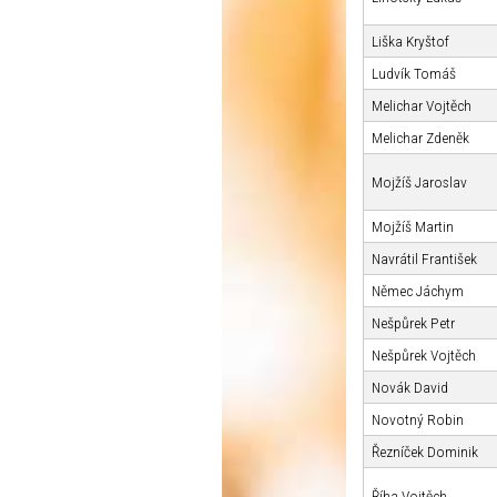
Liška Kryštof
Ludvík Tomáš
Melichar Vojtěch
Melichar Zdeněk
Mojžíš Jaroslav
Mojžíš Martin
Navrátil František
Němec Jáchym
Nešpůrek Petr
Nešpůrek Vojtěch
Novák David
Novotný Robin
Řezníček Dominik
Říha Vojtěch