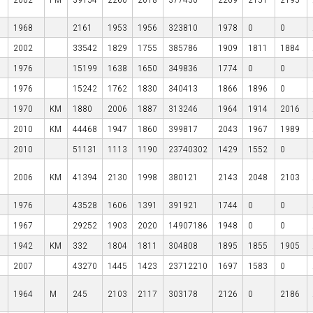
1968
2161
1953
1956
323810
1978
0
0
2002
33542
1829
1755
385786
1909
1811
1884
1976
15199
1638
1650
349836
1774
0
0
1976
15242
1762
1830
340413
1866
1896
0
1970
KM
1880
2006
1887
313246
1964
1914
2016
2010
KM
44468
1947
1860
399817
2043
1967
1989
2010
51131
1113
1190
23740302
1429
1552
0
2006
KM
41394
2130
1998
380121
2143
2048
2103
1976
43528
1606
1391
391921
1744
0
0
1967
29252
1903
2020
14907186
1948
0
0
1942
KM
332
1804
1811
304808
1895
1855
1905
2007
43270
1445
1423
23712210
1697
1583
0
1964
M
245
2103
2117
303178
2126
0
2186