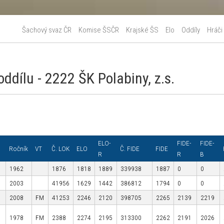
Šachový svaz ČR
Komise ŠSČR
Krajské ŠS
Elo
Oddíly
Hráči
ddílu - 2222 ŠK Polabiny, z.s.
ELO-
FIDE-
FIDE-
Ročník
VT
Č. LOK
ELO
Č. FIDE
FIDE
R
R
B
1962
1876
1818
1889
339938
1887
0
0
2003
41956
1629
1442
386812
1794
0
0
2008
FM
41253
2246
2120
398705
2265
2139
2219
1978
FM
2388
2274
2195
313300
2262
2191
2026