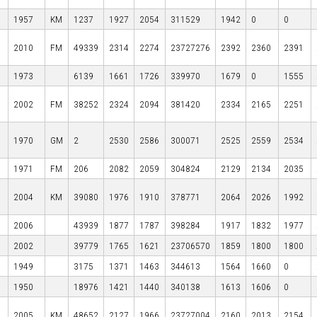
1957
KM
1237
1927
2054
311529
1942
0
0
2010
FM
49339
2314
2274
23727276
2392
2360
2391
1973
6139
1661
1726
339970
1679
0
1555
2002
FM
38252
2324
2094
381420
2334
2165
2251
1970
GM
2
2530
2586
300071
2525
2559
2534
1971
FM
206
2082
2059
304824
2129
2134
2035
2004
KM
39080
1976
1910
378771
2064
2026
1992
2006
43939
1877
1787
398284
1917
1832
1977
2002
39779
1765
1621
23706570
1859
1800
1800
1949
3175
1371
1463
344613
1564
1660
0
1950
18976
1421
1440
340138
1613
1606
0
2005
KM
48652
2127
1966
23727004
2160
2013
2154