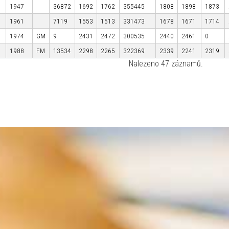
1947
36872
1692
1762
355445
1808
1898
1873
1961
7119
1553
1513
331473
1678
1671
1714
1974
GM
9
2431
2472
300535
2440
2461
0
1988
FM
13534
2298
2265
322369
2339
2241
2319
Nalezeno 47 záznamů.