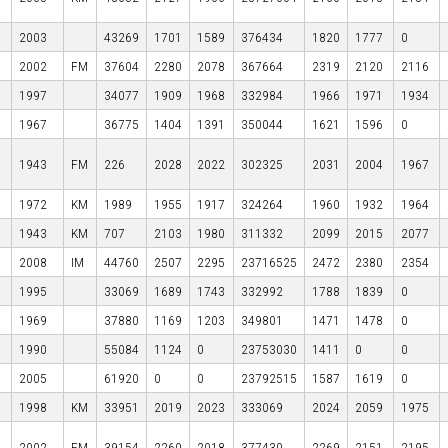
2003
43269
1701
1589
376434
1820
1777
0
2002
FM
37604
2280
2078
367664
2319
2120
2116
1997
34077
1909
1968
332984
1966
1971
1934
1967
36775
1404
1391
350044
1621
1596
0
1943
FM
226
2028
2022
302325
2031
2004
1967
1972
KM
1989
1955
1917
324264
1960
1932
1964
1943
KM
707
2103
1980
311332
2099
2015
2077
2008
IM
44760
2507
2295
23716525
2472
2380
2354
1995
33069
1689
1743
332992
1788
1839
0
1969
37880
1169
1203
349801
1471
1478
0
1990
55084
1124
0
23753030
1411
0
0
2005
61920
0
0
23792515
1587
1619
0
1998
KM
33951
2019
2023
333069
2024
2059
1975
2002
FM
39154
2260
2018
377430
2269
2151
2195