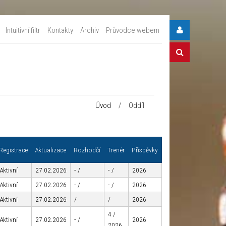
Intuitivní filtr
Kontakty
Archiv
Průvodce webem
Úvod
/
Oddíl
Registrace
Aktualizace
Rozhodčí
Trenér
Příspěvky
Aktivní
27.02.2026
- /
- /
2026
Aktivní
27.02.2026
- /
- /
2026
Aktivní
27.02.2026
/
/
2026
4 /
Aktivní
27.02.2026
- /
2026
2026