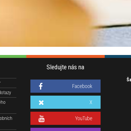
Sledujte nás na
Ša
r
Facebook
dotazy
X
ého
YouTube
obních