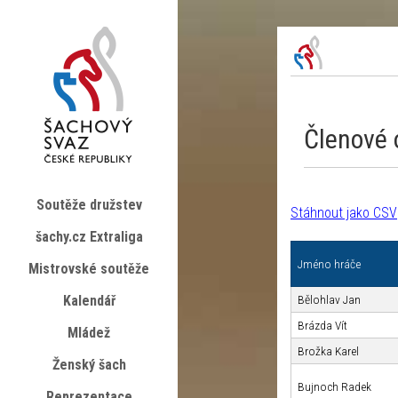
Členové o
Soutěže družstev
Stáhnout jako CSV
šachy.cz Extraliga
Jméno hráče
Mistrovské soutěže
Kalendář
Bělohlav Jan
Brázda Vít
Mládež
Brožka Karel
Ženský šach
Bujnoch Radek
Reprezentace