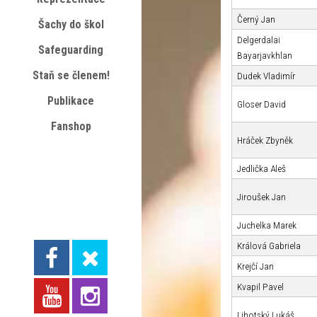
Černý Jan
Šachy do škol
Delgerdalai
Safeguarding
Bayarjavkhlan
Staň se členem!
Dudek Vladimír
Publikace
Gloser David
Fanshop
Hráček Zbyněk
Jedlička Aleš
Jiroušek Jan
Juchelka Marek
Králová Gabriela
Krejčí Jan
Kvapil Pavel
Lihotský Lukáš