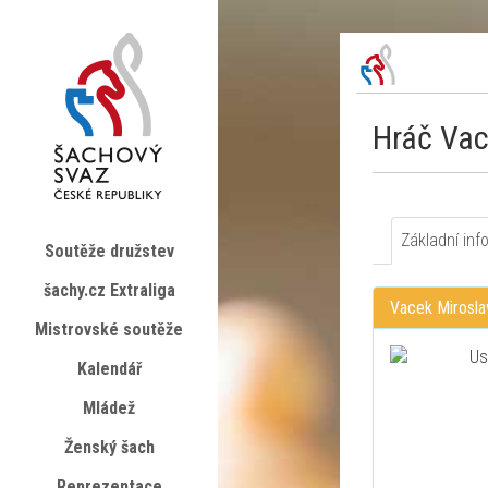
Hráč Vac
Základní inf
Soutěže družstev
šachy.cz Extraliga
Vacek Mirosla
Mistrovské soutěže
Kalendář
Mládež
Ženský šach
Reprezentace