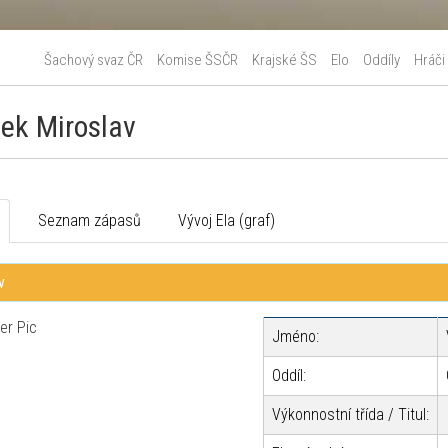
Šachový svaz ČR
Komise ŠSČR
Krajské ŠS
Elo
Oddíly
Hráči
ek Miroslav
o
Seznam zápasů
Vývoj Ela (graf)
v
Jméno:
Oddíl:
Výkonnostní třída / Titul: