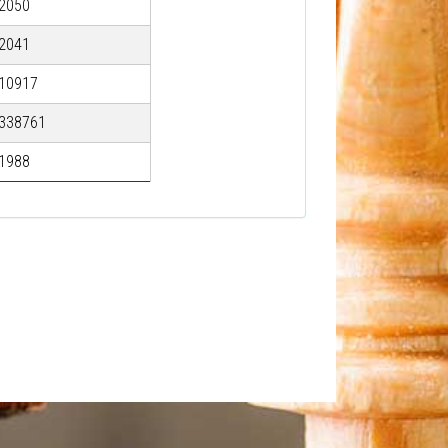
2050
2041
10917
338761
1988