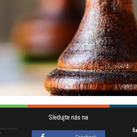
Sledujte nás na
Ša
r