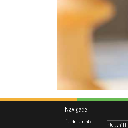
Navigace
Úvodní stránka
Intuitivní filt