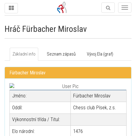
Togg
navig
Hráč Fürbacher Miroslav
Základní info
Seznam zápasů
Vývoj Ela (graf)
Fürbacher Miroslav
Jméno:
Fürbacher Miroslav
Oddíl:
Chess club Písek, z.s.
Výkonnostní třída / Titul:
Elo národní:
1476