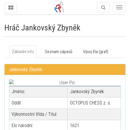
Togg
navig
Hráč Jankovský Zbyněk
Základní info
Seznam zápasů
Vývoj Ela (graf)
Jankovský Zbyněk
Jméno:
Jankovský Zbyněk
Oddíl:
OCTOPUS CHESS z. s.
Výkonnostní třída / Titul:
Elo národní:
1621