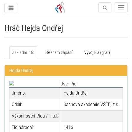
Togg
navig
Hráč Hejda Ondřej
Základní info
Seznam zápasů
Vývoj Ela (graf)
Hejda Ondřej
Jméno:
Hejda Ondřej
Oddíl:
Šachová akademie VŠTE, z.s.
Výkonnostní třída / Titul:
Elo národní:
1416