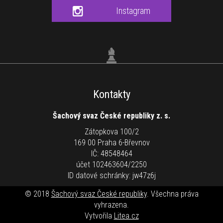
Instagram
Kontakty
Šachový svaz České republiky z. s.
Zátopkova 100/2
169 00 Praha 6-Břevnov
IČ: 48548464
účet 102463604/2250
ID datové schránky: jw47z6j
© 2018
Šachový svaz České republiky
. Všechna práva
vyhrazena.
Vytvořila
Litea.cz