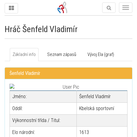
Togg
navig
Hráč Šenfeld Vladimír
Základní info
Seznam zápasů
Vývoj Ela (graf)
Šenfeld Vladimír
Jméno:
Šenfeld Vladimír
Oddíl:
Kbelská sportovní
Výkonnostní třída / Titul:
Elo národní:
1613