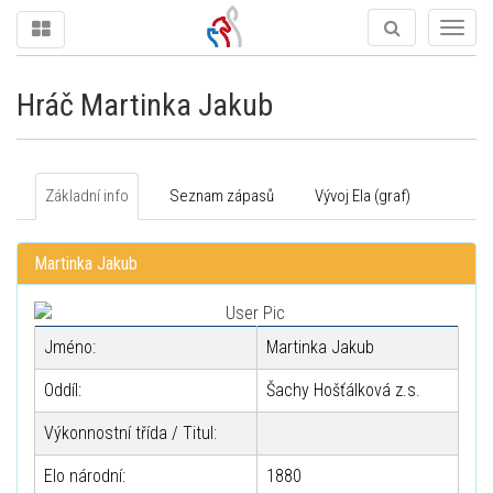
Togg
navig
Hráč Martinka Jakub
Základní info
Seznam zápasů
Vývoj Ela (graf)
Martinka Jakub
Jméno:
Martinka Jakub
Oddíl:
Šachy Hošťálková z.s.
Výkonnostní třída / Titul:
Elo národní:
1880