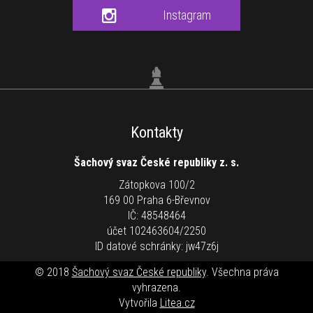
Instagram
Kontakty
Šachový svaz České republiky z. s.
Zátopkova 100/2
169 00 Praha 6-Břevnov
IČ: 48548464
účet 102463604/2250
ID datové schránky: jw47z6j
© 2018
Šachový svaz České republiky
. Všechna práva
vyhrazena.
Vytvořila
Litea.cz