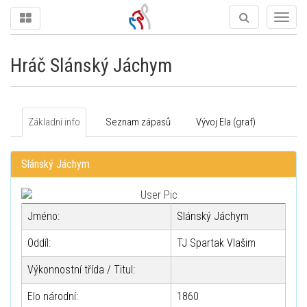
Togg
navig
Hráč Slánský Jáchym
Základní info
Seznam zápasů
Vývoj Ela (graf)
Slánský Jáchym
Jméno:
Slánský Jáchym
Oddíl:
TJ Spartak Vlašim
Výkonnostní třída / Titul:
Elo národní:
1860