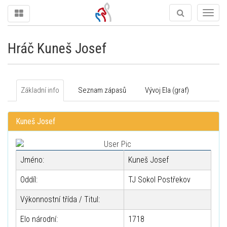
Togg
navig
Hráč Kuneš Josef
Základní info
Seznam zápasů
Vývoj Ela (graf)
Kuneš Josef
Jméno:
Kuneš Josef
Oddíl:
TJ Sokol Postřekov
Výkonnostní třída / Titul:
Elo národní:
1718