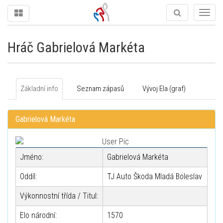
Togg
navig
Hráč Gabrielová Markéta
Základní info
Seznam zápasů
Vývoj Ela (graf)
Gabrielová Markéta
Jméno:
Gabrielová Markéta
Oddíl:
TJ Auto Škoda Mladá Boleslav
Výkonnostní třída / Titul:
Elo národní:
1570