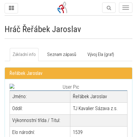
Togg
navig
Hráč Řeřábek Jaroslav
Základní info
Seznam zápasů
Vývoj Ela (graf)
Řeřábek Jaroslav
Jméno:
Řeřábek Jaroslav
Oddíl:
TJ Kavalier Sázava z.s.
Výkonnostní třída / Titul:
Elo národní:
1539