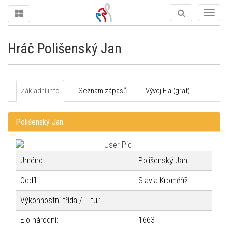
Togg
navig
Hráč Polišenský Jan
Základní info
Seznam zápasů
Vývoj Ela (graf)
Polišenský Jan
Jméno:
Polišenský Jan
Oddíl:
Slavia Kroměříž
Výkonnostní třída / Titul:
Elo národní:
1663