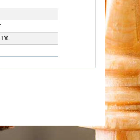
7
1188