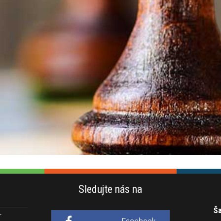
Sledujte nás na
Ša
r