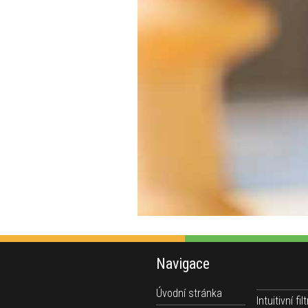
Navigace
Úvodní stránka
Intuitivní filt