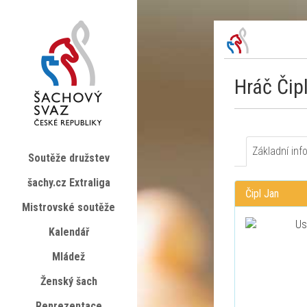
Hráč Čip
Základní inf
Soutěže družstev
šachy.cz Extraliga
Čipl Jan
Mistrovské soutěže
Kalendář
Mládež
Ženský šach
Reprezentace