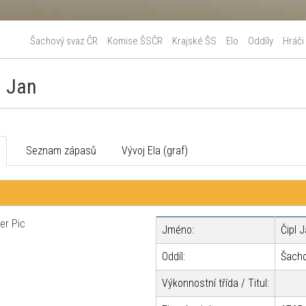
Šachový svaz ČR
Komise ŠSČR
Krajské ŠS
Elo
Oddíly
Hráči
l Jan
o
Seznam zápasů
Vývoj Ela (graf)
Jméno:
Čipl 
Oddíl:
Šacho
Výkonnostní třída / Titul: