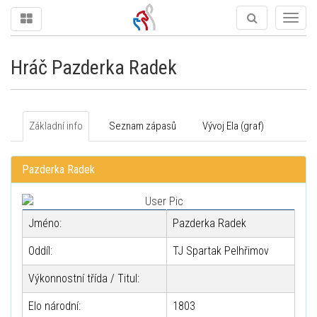
Togg
navig
Hráč Pazderka Radek
Základní info
Seznam zápasů
Vývoj Ela (graf)
Pazderka Radek
Jméno:
Pazderka Radek
Oddíl:
TJ Spartak Pelhřimov
Výkonnostní třída / Titul:
Elo národní:
1803