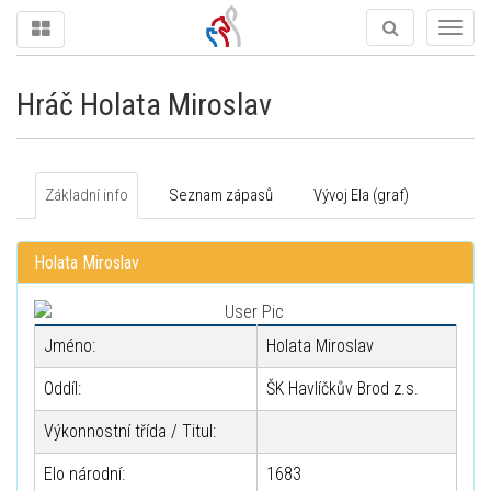
Togg
navig
Hráč Holata Miroslav
Základní info
Seznam zápasů
Vývoj Ela (graf)
Holata Miroslav
Jméno:
Holata Miroslav
Oddíl:
ŠK Havlíčkův Brod z.s.
Výkonnostní třída / Titul:
Elo národní:
1683