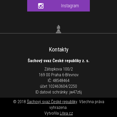
Instagram
Kontakty
Šachový svaz České republiky z. s.
Zátopkova 100/2
169 00 Praha 6-Břevnov
IČ: 48548464
účet 102463604/2250
ID datové schránky: jw47z6j
© 2018
Šachový svaz České republiky
. Všechna práva
vyhrazena.
Vytvořila
Litea.cz