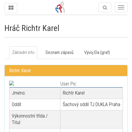
Togg
navig
Hráč Richtr Karel
Základní info
Seznam zápasů
Vývoj Ela (graf)
Richtr Karel
Jméno:
Richtr Karel
Oddíl:
Šachový oddíl TJ DUKLA Praha
Výkonnostní třída /
Titul: