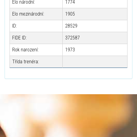
Elo národní:
1774
Elo mezinárodní:
1905
ID:
28529
FIDE ID:
372587
Rok narození:
1973
Třída trenéra: