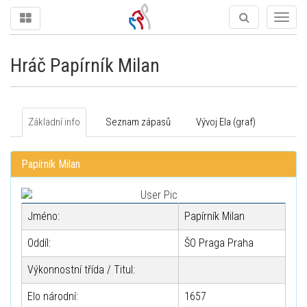
Togg
navig
Hráč Papírník Milan
Základní info
Seznam zápasů
Vývoj Ela (graf)
Papírník Milan
Jméno:
Papírník Milan
Oddíl:
ŠO Praga Praha
Výkonnostní třída / Titul:
Elo národní:
1657