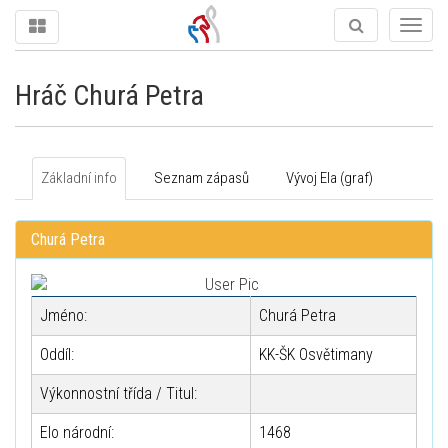
Togg
navig
Hráč Churá Petra
Základní info
Seznam zápasů
Vývoj Ela (graf)
Churá Petra
Jméno:
Churá Petra
Oddíl:
KK-ŠK Osvětimany
Výkonnostní třída / Titul:
Elo národní:
1468