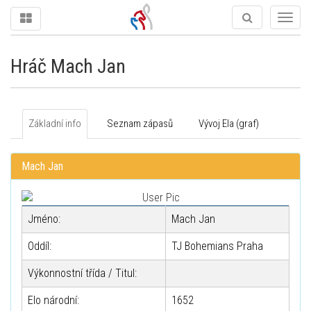
Togg
navig
Hráč Mach Jan
Základní info
Seznam zápasů
Vývoj Ela (graf)
Mach Jan
Jméno:
Mach Jan
Oddíl:
TJ Bohemians Praha
Výkonnostní třída / Titul:
Elo národní:
1652