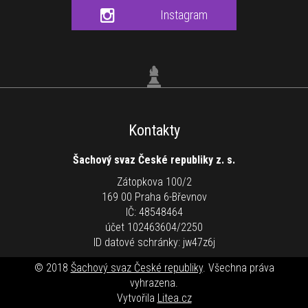
Instagram
Kontakty
Šachový svaz České republiky z. s.
Zátopkova 100/2
169 00 Praha 6-Břevnov
IČ: 48548464
účet 102463604/2250
ID datové schránky: jw47z6j
© 2018
Šachový svaz České republiky
. Všechna práva
vyhrazena.
Vytvořila
Litea.cz