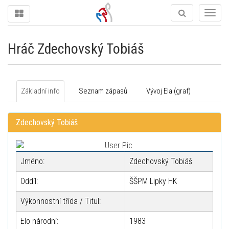
Togg
navig
Hráč Zdechovský Tobiáš
Základní info
Seznam zápasů
Vývoj Ela (graf)
Zdechovský Tobiáš
Jméno:
Zdechovský Tobiáš
Oddíl:
ŠŠPM Lipky HK
Výkonnostní třída / Titul:
Elo národní:
1983