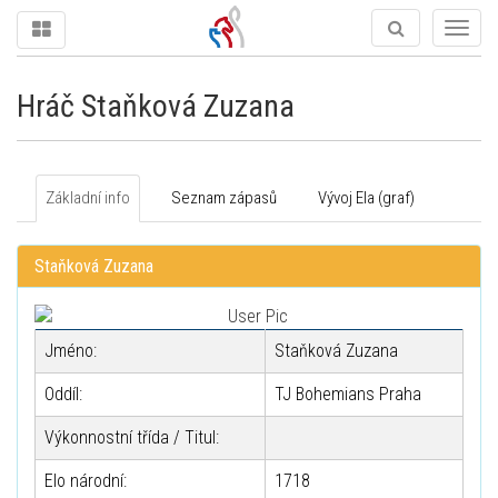
Togg
navig
Hráč Staňková Zuzana
Základní info
Seznam zápasů
Vývoj Ela (graf)
Staňková Zuzana
Jméno:
Staňková Zuzana
Oddíl:
TJ Bohemians Praha
Výkonnostní třída / Titul:
Elo národní:
1718