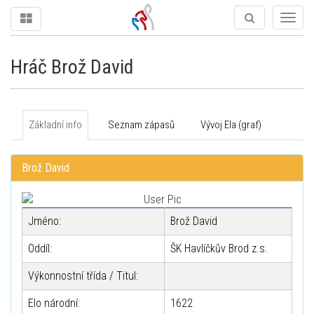
Togg
navig
Hráč Brož David
Základní info
Seznam zápasů
Vývoj Ela (graf)
Brož David
Jméno:
Brož David
Oddíl:
ŠK Havlíčkův Brod z.s.
Výkonnostní třída / Titul:
Elo národní:
1622