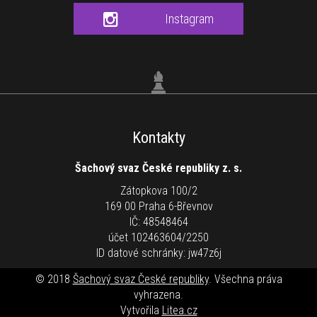
Instagram
Kontakty
Šachový svaz České republiky z. s.
Zátopkova 100/2
169 00 Praha 6-Břevnov
IČ: 48548464
účet 102463604/2250
ID datové schránky: jw47z6j
© 2018
Šachový svaz České republiky
. Všechna práva
vyhrazena.
Vytvořila
Litea.cz