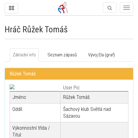
Togg
navig
Hráč Růžek Tomáš
Základní info
Seznam zápasů
Vývoj Ela (graf)
Růžek Tomáš
Jméno:
Růžek Tomáš
Oddíl:
Šachový klub Světlá nad
Sázavou
Výkonnostní třída /
Titul: