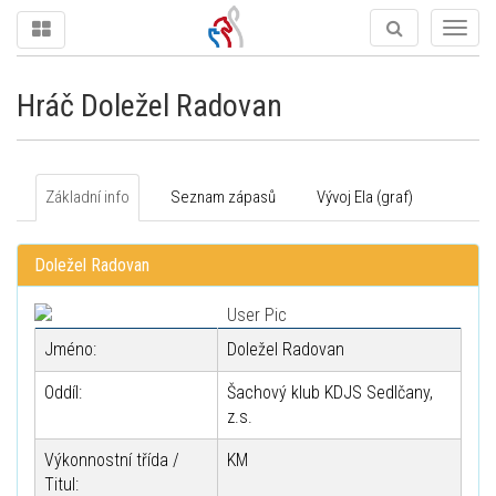
Togg
navig
Hráč Doležel Radovan
Základní info
Seznam zápasů
Vývoj Ela (graf)
Doležel Radovan
Jméno:
Doležel Radovan
Oddíl:
Šachový klub KDJS Sedlčany,
z.s.
Výkonnostní třída /
KM
Titul: