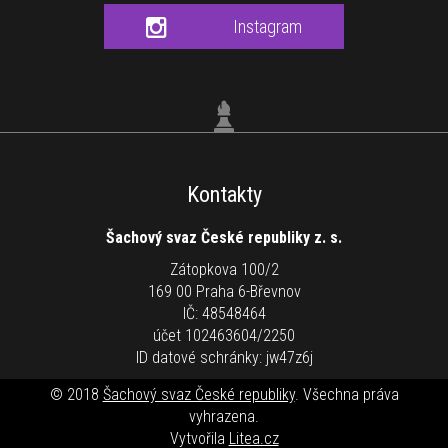
Instagram
Kontakty
Šachový svaz České republiky z. s.
Zátopkova 100/2
169 00 Praha 6-Břevnov
IČ: 48548464
účet 102463604/2250
ID datové schránky: jw47z6j
© 2018
Šachový svaz České republiky
. Všechna práva
vyhrazena.
Vytvořila
Litea.cz