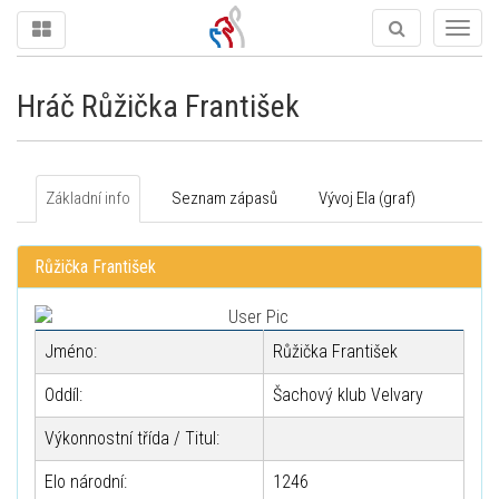
Togg
navig
Hráč Růžička František
Základní info
Seznam zápasů
Vývoj Ela (graf)
Růžička František
Jméno:
Růžička František
Oddíl:
Šachový klub Velvary
Výkonnostní třída / Titul:
Elo národní:
1246