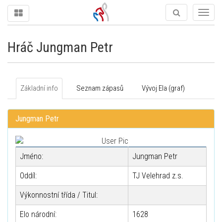
Togg
navig
Hráč Jungman Petr
Základní info
Seznam zápasů
Vývoj Ela (graf)
Jungman Petr
Jméno:
Jungman Petr
Oddíl:
TJ Velehrad z.s.
Výkonnostní třída / Titul:
Elo národní:
1628