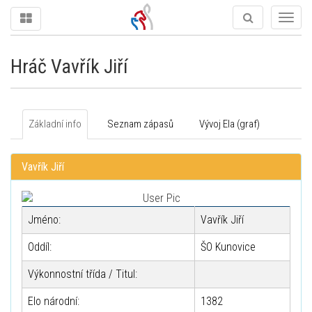
Togg
navig
Hráč Vavřík Jiří
Základní info
Seznam zápasů
Vývoj Ela (graf)
Vavřík Jiří
Jméno:
Vavřík Jiří
Oddíl:
ŠO Kunovice
Výkonnostní třída / Titul:
Elo národní:
1382