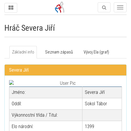
Togg
navig
Hráč Severa Jiří
Základní info
Seznam zápasů
Vývoj Ela (graf)
Severa Jiří
Jméno:
Severa Jiří
Oddíl:
Sokol Tábor
Výkonnostní třída / Titul:
Elo národní:
1399