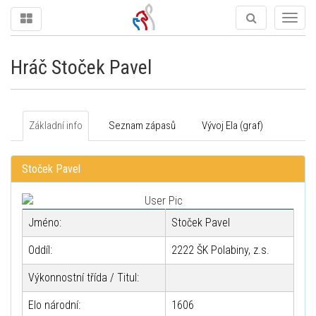
Togg
navig
Hráč Stoček Pavel
Základní info
Seznam zápasů
Vývoj Ela (graf)
Stoček Pavel
Jméno:
Stoček Pavel
Oddíl:
2222 ŠK Polabiny, z.s.
Výkonnostní třída / Titul:
Elo národní:
1606