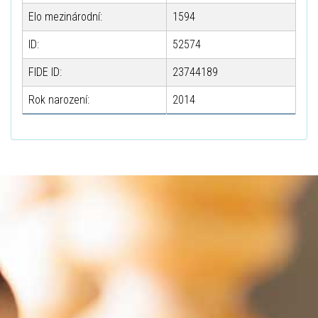
Elo mezinárodní:
1594
ID:
52574
FIDE ID:
23744189
Rok narození:
2014