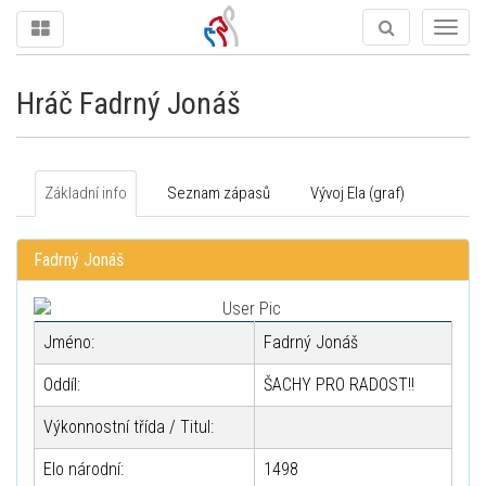
Togg
navig
Hráč Fadrný Jonáš
Základní info
Seznam zápasů
Vývoj Ela (graf)
Fadrný Jonáš
Jméno:
Fadrný Jonáš
Oddíl:
ŠACHY PRO RADOST!!
Výkonnostní třída / Titul:
Elo národní:
1498