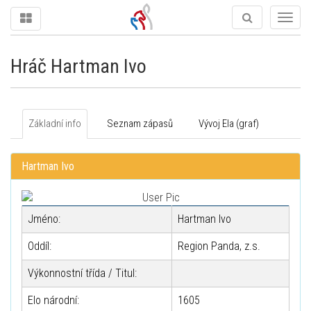
Togg
navig
Hráč Hartman Ivo
Základní info
Seznam zápasů
Vývoj Ela (graf)
Hartman Ivo
Jméno:
Hartman Ivo
Oddíl:
Region Panda, z.s.
Výkonnostní třída / Titul:
Elo národní:
1605