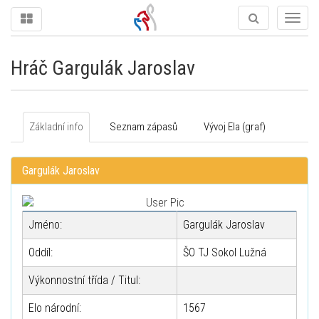
Togg
navig
Hráč Gargulák Jaroslav
Základní info
Seznam zápasů
Vývoj Ela (graf)
Gargulák Jaroslav
Jméno:
Gargulák Jaroslav
Oddíl:
ŠO TJ Sokol Lužná
Výkonnostní třída / Titul:
Elo národní:
1567