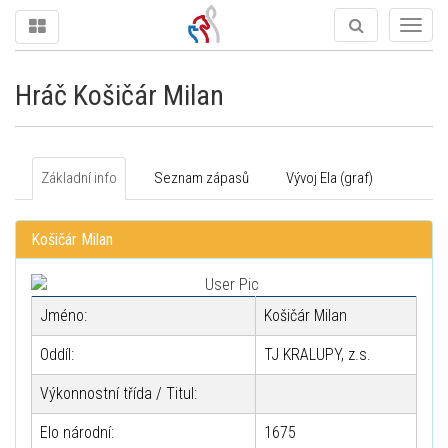
Togg
navig
Hráč Košičár Milan
Základní info
Seznam zápasů
Vývoj Ela (graf)
Košičár Milan
Jméno:
Košičár Milan
Oddíl:
TJ KRALUPY, z.s.
Výkonnostní třída / Titul:
Elo národní:
1675