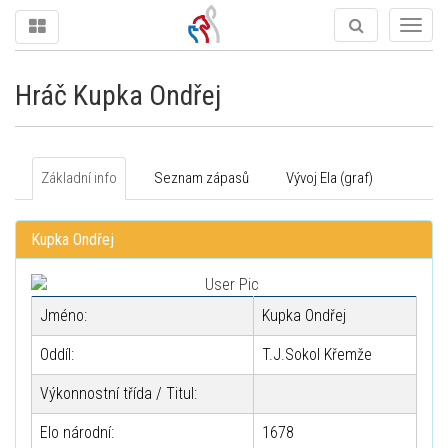
Togg
navig
Hráč Kupka Ondřej
Základní info
Seznam zápasů
Vývoj Ela (graf)
Kupka Ondřej
Jméno:
Kupka Ondřej
Oddíl:
T.J.Sokol Křemže
Výkonnostní třída / Titul:
Elo národní:
1678