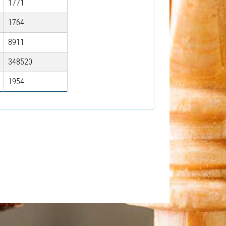
1771
1764
8911
348520
1954