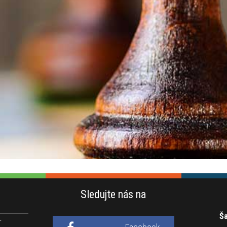
Sledujte nás na
Ša
r