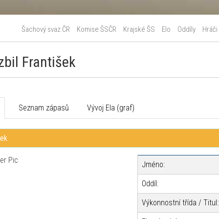
Šachový svaz ČR
Komise ŠSČR
Krajské ŠS
Elo
Oddíly
Hráči
zbil František
o
Seznam zápasů
Vývoj Ela (graf)
šek
Jméno:
Oddíl:
Výkonnostní třída / Titul: