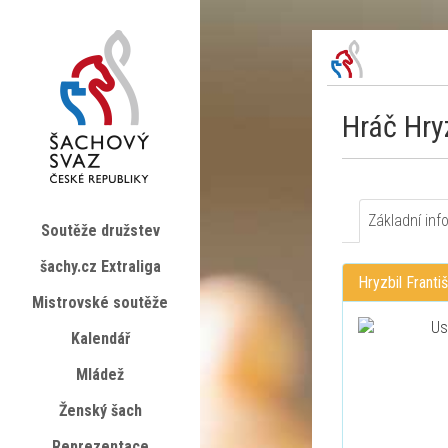
Hráč Hry
Základní inf
Soutěže družstev
šachy.cz Extraliga
Hryzbil Franti
Mistrovské soutěže
Kalendář
Mládež
Ženský šach
Reprezentace