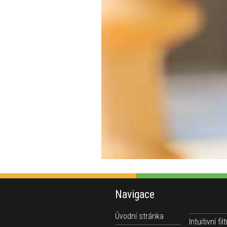
Navigace
Úvodní stránka
Intuitivní filt