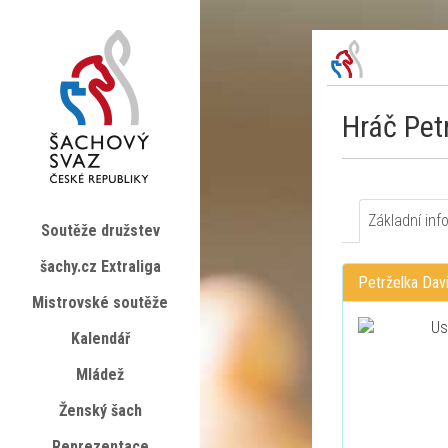
Hráč Pet
Základní inf
Soutěže družstev
šachy.cz Extraliga
Petrželka Dav
Mistrovské soutěže
Kalendář
Mládež
Ženský šach
Reprezentace