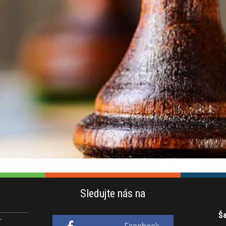
Sledujte nás na
Ša
r