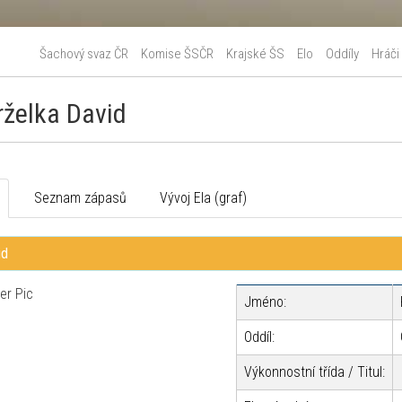
Šachový svaz ČR
Komise ŠSČR
Krajské ŠS
Elo
Oddíly
Hráči
rželka David
o
Seznam zápasů
Vývoj Ela (graf)
id
Jméno:
Oddíl:
Výkonnostní třída / Titul: