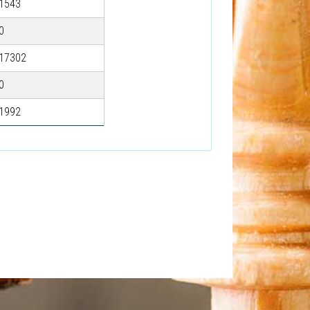
1543
0
17302
0
1992