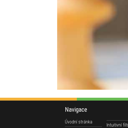
Navigace
Úvodní stránka
Intuitivní filt