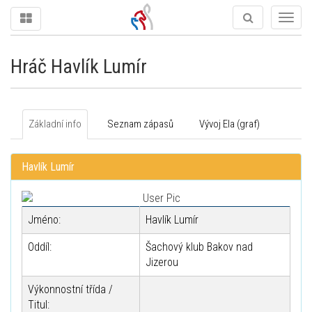
Togg
navig
Hráč Havlík Lumír
Základní info
Seznam zápasů
Vývoj Ela (graf)
Havlík Lumír
Jméno:
Havlík Lumír
Oddíl:
Šachový klub Bakov nad
Jizerou
Výkonnostní třída /
Titul: