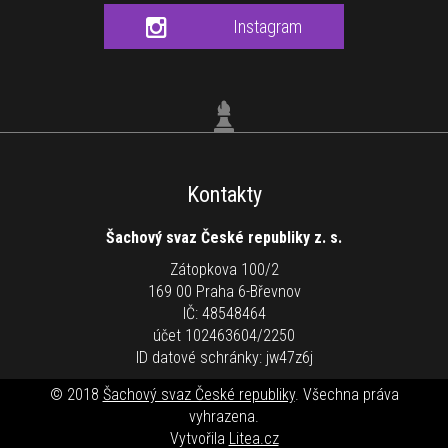
Instagram
Kontakty
Šachový svaz České republiky z. s.
Zátopkova 100/2
169 00 Praha 6-Břevnov
IČ: 48548464
účet 102463604/2250
ID datové schránky: jw47z6j
© 2018
Šachový svaz České republiky
. Všechna práva
vyhrazena.
Vytvořila
Litea.cz