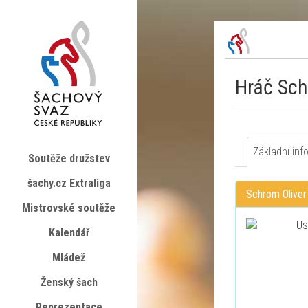
Hráč Sch
Základní inf
Soutěže družstev
šachy.cz Extraliga
Schrom Oliver
Mistrovské soutěže
Kalendář
Mládež
Ženský šach
Reprezentace