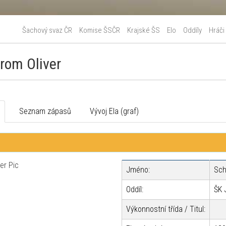
Šachový svaz ČR
Komise ŠSČR
Krajské ŠS
Elo
Oddíly
Hráči
rom Oliver
o
Seznam zápasů
Vývoj Ela (graf)
Jméno:
Sch
Oddíl:
ŠK 
Výkonnostní třída / Titul: