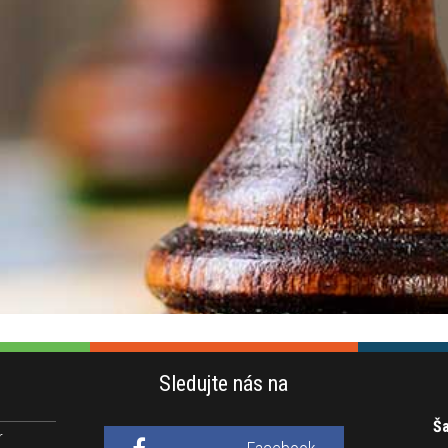
Sledujte nás na
Ša
r