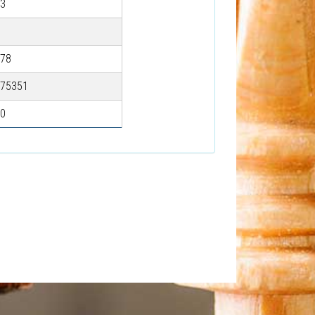
3
78
75351
0