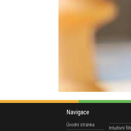
Navigace
Úvodní stránka
Intuitivní filt