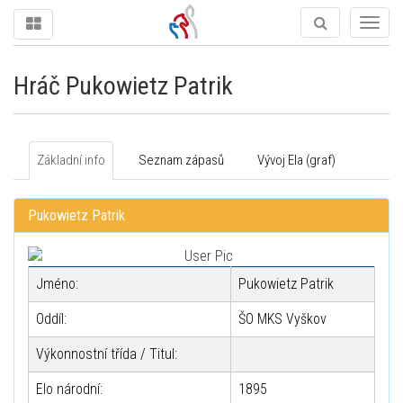
Togg
navig
Hráč Pukowietz Patrik
Základní info
Seznam zápasů
Vývoj Ela (graf)
Pukowietz Patrik
Jméno:
Pukowietz Patrik
Oddíl:
ŠO MKS Vyškov
Výkonnostní třída / Titul:
Elo národní:
1895