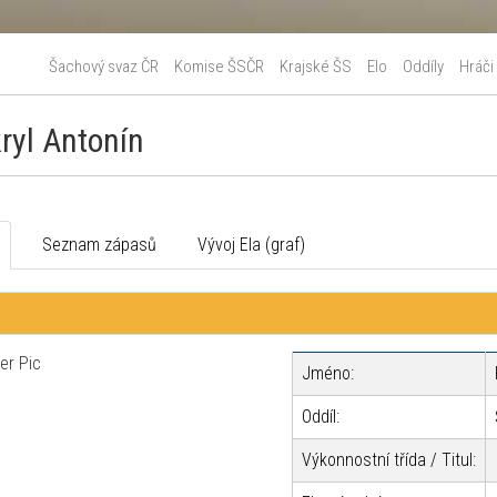
Šachový svaz ČR
Komise ŠSČR
Krajské ŠS
Elo
Oddíly
Hráči
kryl Antonín
o
Seznam zápasů
Vývoj Ela (graf)
Jméno:
Oddíl:
Výkonnostní třída / Titul: