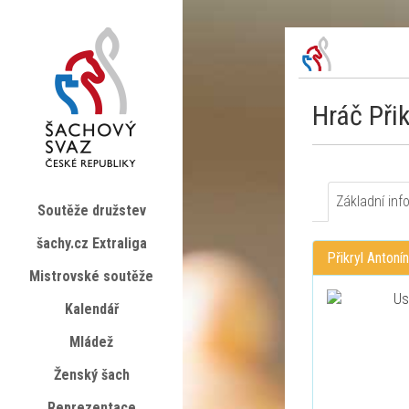
Hráč Při
Základní inf
Soutěže družstev
šachy.cz Extraliga
Přikryl Antonín
Mistrovské soutěže
Kalendář
Mládež
Ženský šach
Reprezentace