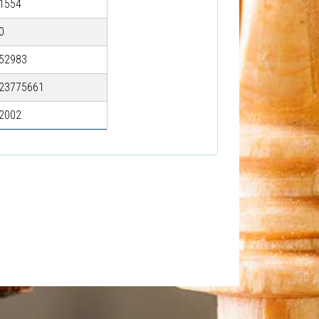
1554
0
52983
23775661
2002