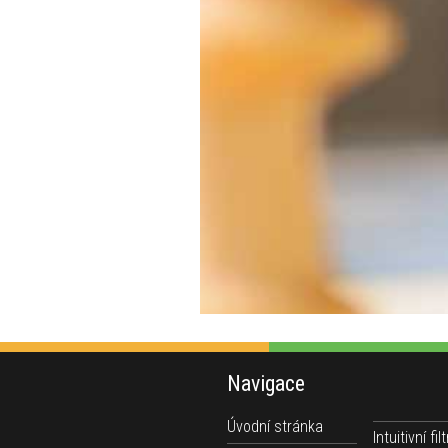
Navigace
Úvodní stránka
Intuitivní filt