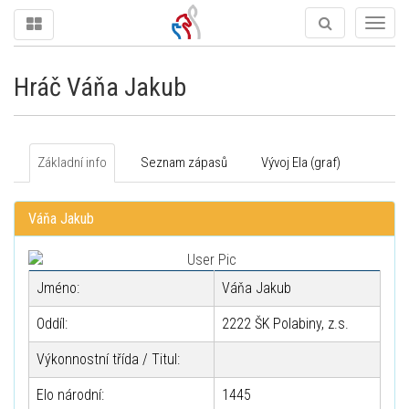
Togg
navig
Hráč Váňa Jakub
Základní info
Seznam zápasů
Vývoj Ela (graf)
Váňa Jakub
Jméno:
Váňa Jakub
Oddíl:
2222 ŠK Polabiny, z.s.
Výkonnostní třída / Titul:
Elo národní:
1445