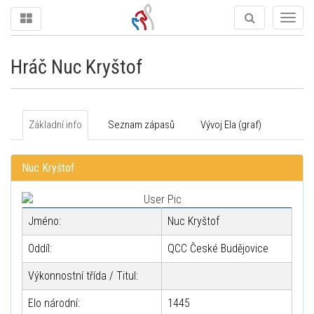
Togg
navig
Hráč Nuc Kryštof
Základní info
Seznam zápasů
Vývoj Ela (graf)
Nuc Kryštof
Jméno:
Nuc Kryštof
Oddíl:
QCC České Budějovice
Výkonnostní třída / Titul:
Elo národní:
1445