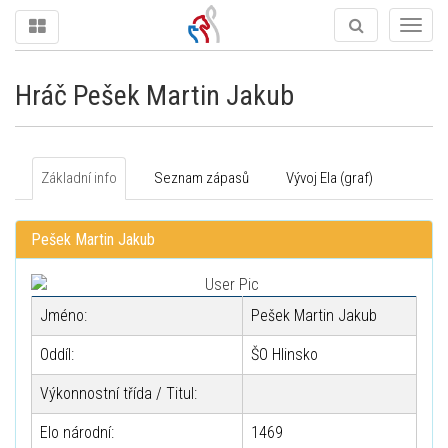
Togg
navig
Hráč Pešek Martin Jakub
Základní info
Seznam zápasů
Vývoj Ela (graf)
Pešek Martin Jakub
Jméno:
Pešek Martin Jakub
Oddíl:
ŠO Hlinsko
Výkonnostní třída / Titul:
Elo národní:
1469