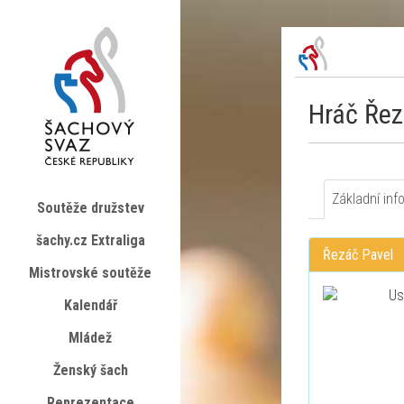
Hráč Řez
Základní inf
Soutěže družstev
šachy.cz Extraliga
Řezáč Pavel
Mistrovské soutěže
Kalendář
Mládež
Ženský šach
Reprezentace