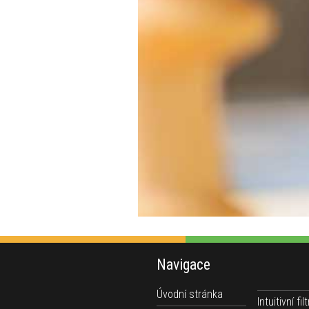
Navigace
Úvodní stránka
Intuitivní filt