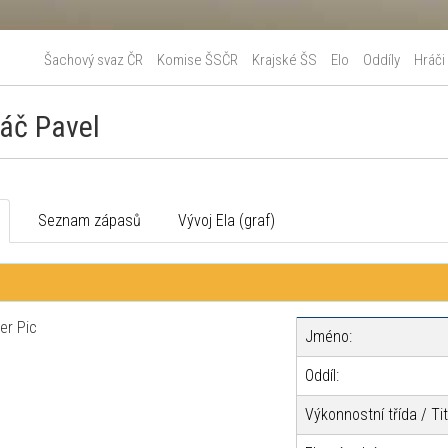
Šachový svaz ČR
Komise ŠSČR
Krajské ŠS
Elo
Oddíly
Hráči
áč Pavel
o
Seznam zápasů
Vývoj Ela (graf)
Jméno:
Oddíl:
Výkonnostní třída / Tit