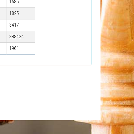
1685
1825
3417
388424
1961