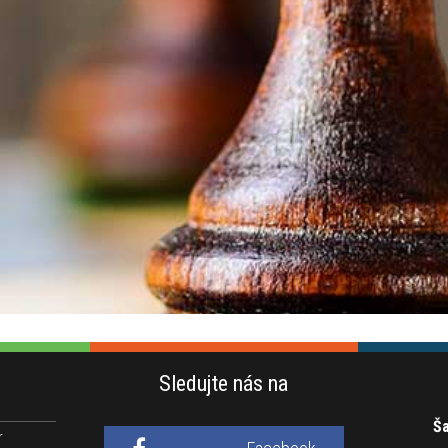
Sledujte nás na
Ša
r