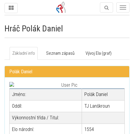
Togg
navig
Hráč Polák Daniel
Základní info
Seznam zápasů
Vývoj Ela (graf)
Polák Daniel
Jméno:
Polák Daniel
Oddíl:
TJ Lanškroun
Výkonnostní třída / Titul:
Elo národní:
1554