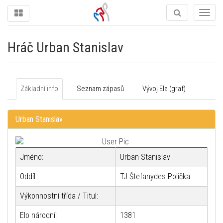
Togg
navig
Hráč Urban Stanislav
Základní info
Seznam zápasů
Vývoj Ela (graf)
Urban Stanislav
Jméno:
Urban Stanislav
Oddíl:
TJ Štefanydes Polička
Výkonnostní třída / Titul:
Elo národní:
1381